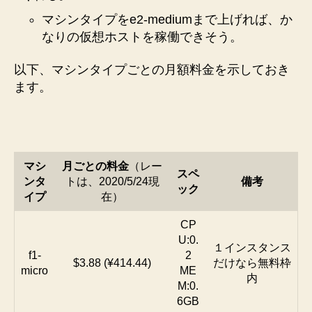
マシンタイプをe2-mediumまで上げれば、か
なりの仮想ホストを稼働できそう。
以下、マシンタイプごとの月額料金を示しておき
ます。
マシ
月ごとの料金
（レー
スペ
ンタ
トは、2020/5/24現
備考
ック
イプ
在）
CP
U:0.
１インスタンス
f1-
2
$3.88 (¥414.44)
だけなら無料枠
micro
ME
内
M:0.
6GB