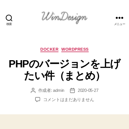
検索
メニュー
Welcome
to
WinDesign's
Page
カ
DOCKER
WORDPRESS
テ
PHPのバージョンを上げ
ゴ
リ
たい件（まとめ）
ー
作成者:
admin
2020-05-27
投
投
稿
稿
PHP
コメントはまだありません
者
日
の
バ
ー
ジ