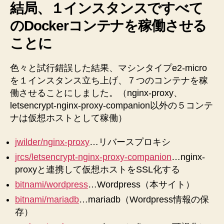
ョ
結局、１インスタンスですべて
ン
のDockerコンテナを稼働させる
を
上
ことに
げ
た
色々と試行錯誤した結果、マシンタイプe2-micro
い
を１インスタンス立ち上げ、７つのコンテナを稼
件
（ま
働させることにしました。（nginx-proxy、
と
letsencrypt-nginx-proxy-companion以外の５コンテ
め）
ナは仮想ホストとして稼働）
へ
の
jwilder/nginx-proxy
…リバースプロキシ
jrcs/letsencrypt-nginx-proxy-companion
…nginx-
proxyと連携して仮想ホストをSSL化する
bitnami/wordpress
…Wordpress（本サイト）
bitnami/mariadb
…mariadb（Wordpress情報の保
存）