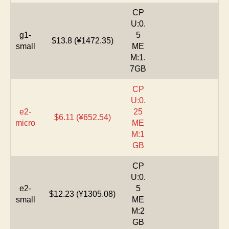
CP
U:0.
g1-
5
$13.8 (¥1472.35)
small
ME
M:1.
7GB
CP
U:0.
e2-
25
$6.11 (¥652.54)
micro
ME
M:1
GB
CP
U:0.
e2-
5
$12.23 (¥1305.08)
small
ME
M:2
GB