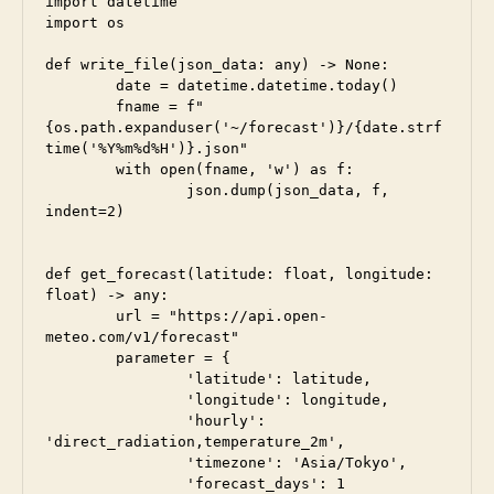
import datetime

import os

def write_file(json_data: any) -> None:

	date = datetime.datetime.today()

	fname = f"
{os.path.expanduser('~/forecast')}/{date.strf
time('%Y%m%d%H')}.json"

	with open(fname, 'w') as f:

		json.dump(json_data, f, 
indent=2)

def get_forecast(latitude: float, longitude: 
float) -> any:

	url = "https://api.open-
meteo.com/v1/forecast"

	parameter = {

		'latitude': latitude,

		'longitude': longitude,

		'hourly': 
'direct_radiation,temperature_2m',

		'timezone': 'Asia/Tokyo',

		'forecast_days': 1
