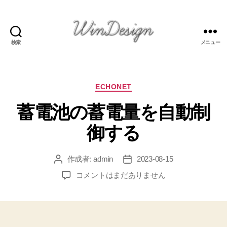
検索
メニュー
Welcome
to
WinDesign's
Page
カ
ECHONET
テ
蓄電池の蓄電量を自動制
ゴ
リ
御する
ー
作成者:
admin
2023-08-15
投
投
稿
稿
蓄
コメントはまだありません
者
日
電
池
の
蓄