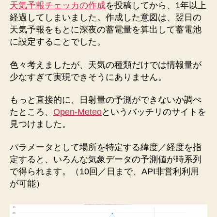
電
天気予報チェッカの作成
を投稿してから、1年以上
量
経過してしまいました。作成した意図は、翌日の
を
天気予報をもとに深夜の蓄電量を算出して蓄電池
自
に設定することでした。
動
制
色々考えましたが、天気の種類だけでは情報量が
御
少なすぎて実現できそうにありません。
す
る
もっと直接的に、日射量の予測ができないか調べ
へ
の
たところ、
Open-Meteo
というバッチリのサイトを
見つけました。
パラメータとして場所を特定する緯度／経度を指
定すると、いろんな気象データの予測値が時系列
で得られます。（10回／日まで、API非営利利用
が可能）