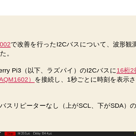
ス
日
リ
ピ
ー
タ
ー
-002
で改善を行ったI2Cバスについて、波形観
の
た。
効
果
へ
berry Pi3（以下、ラズパイ）のI2Cバスに
16桁
の
AQM1602）
を接続し、1秒ごとに時刻を表示
バスリピーターなし（上がSCL、下がSDA）