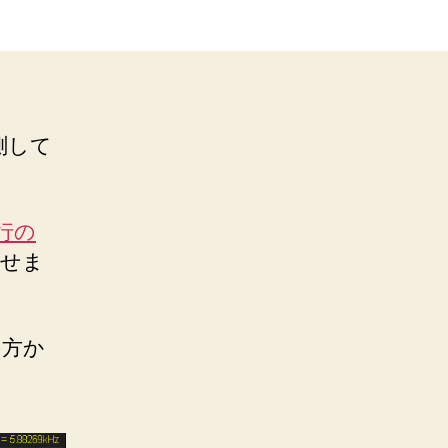
測して
2行の
させま
の方か