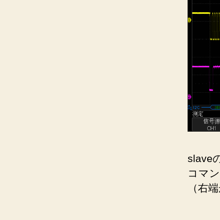
sla
コマン
（右端