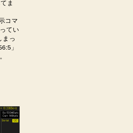
れてま
表示コマ
送ってい
しまっ
6:5」
。