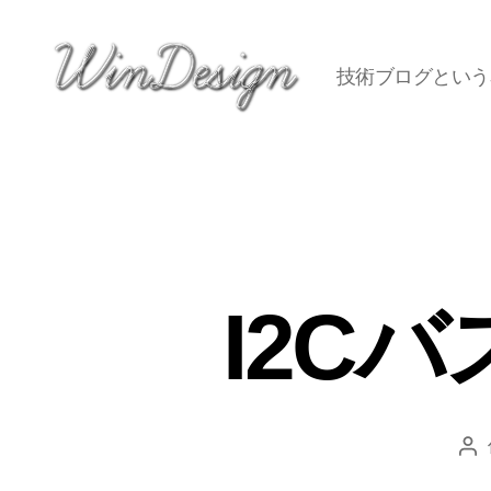
技術ブログという
Welcome
to
WinDesign's
Page
I2C
投
稿