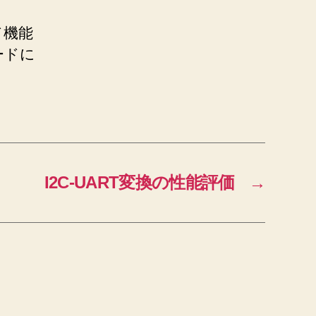
ド機能
ードに
I2C-UART変換の性能評価
→