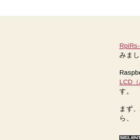
者
RpiRs
みまし
Rasp
LCD（
す。
まず、
ら、