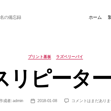
ホーム
名の備忘録
カ
プリント基板
ラズベリーパイ
テ
ゴ
バスリピータ
リ
ー
I2C
作成者:
admin
2018-01-08
コメントはまだありま
投
バ
稿