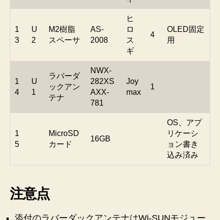
ヒ
1
U
M2樹脂
AS-
ロ
OLED固定
4
3
2
スペーサ
2008
ス
用
ギ
NWX-
ラバーダ
1
U
282XS
Joy
ックアン
1
4
1
AXX-
max
テナ
781
OS、アプ
1
MicroSD
リケーシ
16GB
5
カード
ョン書き
込み済み
注意点
添付のラバーダックアンテナはWi-SUNモジュー