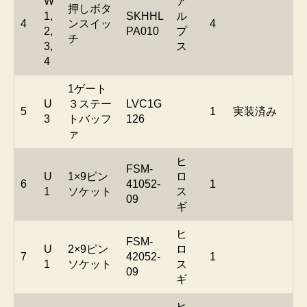
W
ア
押しボタ
1,
SKHHL
ル
4
ンスイッ
4
2,
PA010
プ
チ
3,
ス
4
1ゲート
U
３ステー
LVC1G
5
1
実装済み
3
トバッフ
126
ァ
ヒ
FSM-
U
1×9ピン
ロ
6
41052-
1
1
ソケット
ス
09
ギ
ヒ
FSM-
U
2×9ピン
ロ
7
42052-
1
1
ソケット
ス
09
ギ
ヒ