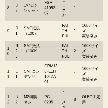
FSM-
U
1×7ピン
ロ
8
41052-
1
2
ソケット
ス
07
ギ
FAI
1608サイ
R
SMT抵抗
9
TH
1
ズ
1
（100）
FUL
実装済み
R
SMT抵抗
FAI
1608サイ
1
2,
（100K
TH
2
ズ
0
3
）
FUL
実装済み
GRM18
1608サイ
1
C
SMTコン
8F11H
1
ズ
1
1
デンサ
104ZA
実装済み
01
ヒ
1
U
M2樹脂
PC-
ロ
OLED固定
8
2
2
ネジ
0205
ス
用
ギ