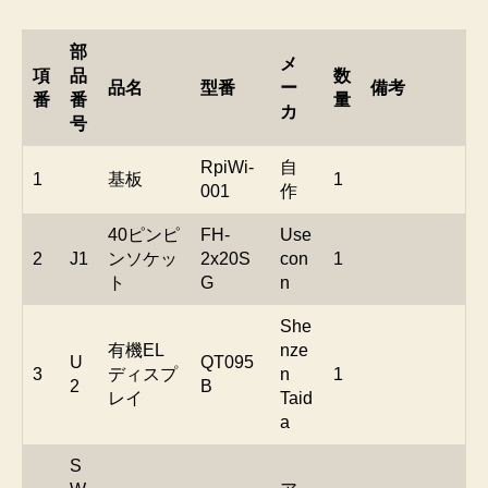
部
メ
項
品
数
品名
型番
ー
備考
番
番
量
カ
号
RpiWi-
自
1
基板
1
001
作
40ピンピ
FH-
Use
2
J1
ンソケッ
2x20S
con
1
ト
G
n
She
有機EL
nze
U
QT095
3
ディスプ
n
1
2
B
レイ
Taid
a
S