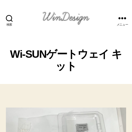
検索
メニュー
Welcome
to
WinDesign's
Page
Wi-SUNゲートウェイ キ
ット